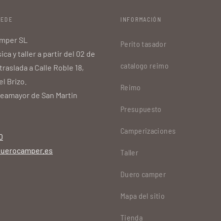
SEDE
INFORMACIÓN
mper SL
Perito tasador
ica y taller a partir del 02 de
catalogo reimo
traslada a Calle Roble 18,
el Brizo.
Reimo
deamayor de San Martin
Presupuesto
d
Camperizaciones
0
uerocamper.es
Taller
Duero camper
Mapa del sitio
Tienda