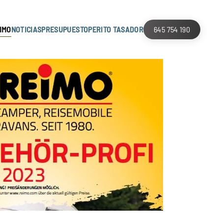
IMO
NOTICIAS
PRESUPUESTO
PERITO TASADOR
645 754 190