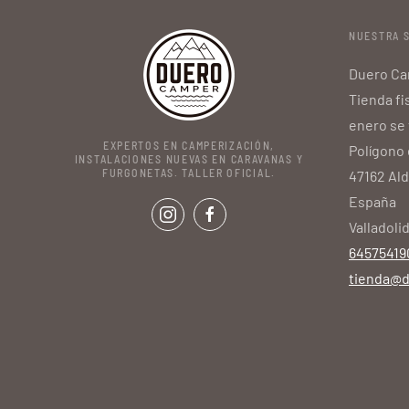
NUESTRA 
Duero Ca
Tienda fis
enero se 
EXPERTOS EN CAMPERIZACIÓN,
Polígono 
INSTALACIONES NUEVAS EN CARAVANAS Y
FURGONETAS. TALLER OFICIAL.
47162 Al
España
Valladoli
64575419
tienda@d